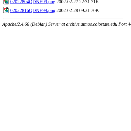
02022804QDNE99.png
2002-02-27 22:31
71K
02022816QDNE99.png
2002-02-28 09:31
70K
Apache/2.4.68 (Debian) Server at archive.atmos.colostate.edu Port 4