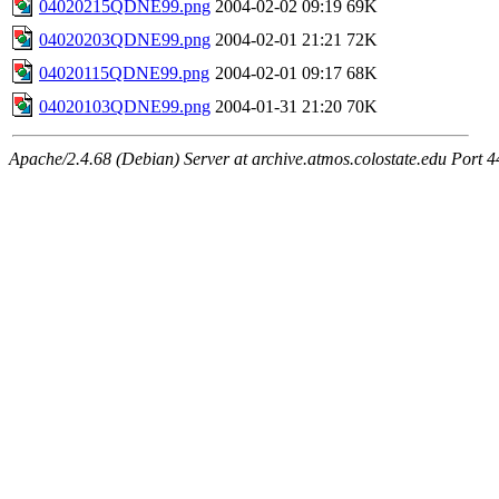
04020215QDNE99.png
2004-02-02 09:19
69K
04020203QDNE99.png
2004-02-01 21:21
72K
04020115QDNE99.png
2004-02-01 09:17
68K
04020103QDNE99.png
2004-01-31 21:20
70K
Apache/2.4.68 (Debian) Server at archive.atmos.colostate.edu Port 4