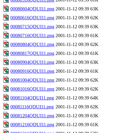
00080604QDUI11.png
2001-11-12 09:39
63K
00080616QDUI11.png
2001-11-12 09:39
62K
00080715QDUI11.png
2001-11-12 09:39
63K
00080716QDUI11.png
2001-11-12 09:39
61K
00080804QDUI11.png
2001-11-12 09:39
62K
00080817QDUI11.png
2001-11-12 09:39
61K
00080904QDUI11.png
2001-11-12 09:39
63K
00080916QDUI11.png
2001-11-12 09:39
61K
00081004QDUI11.png
2001-11-12 09:39
62K
00081016QDUI11.png
2001-11-12 09:39
62K
00081104QDUI11.png
2001-11-12 09:39
64K
00081116QDUI11.png
2001-11-12 09:39
62K
00081204QDUI11.png
2001-11-12 09:39
63K
00081216QDUI11.png
2001-11-12 09:39
61K