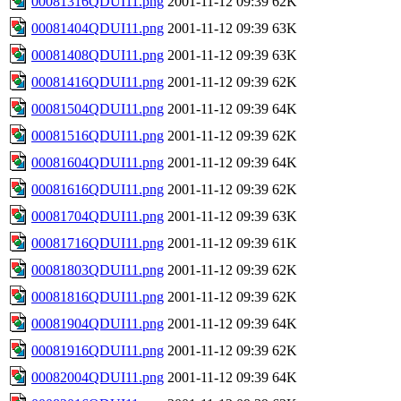
00081316QDUI11.png
2001-11-12 09:39
62K
00081404QDUI11.png
2001-11-12 09:39
63K
00081408QDUI11.png
2001-11-12 09:39
63K
00081416QDUI11.png
2001-11-12 09:39
62K
00081504QDUI11.png
2001-11-12 09:39
64K
00081516QDUI11.png
2001-11-12 09:39
62K
00081604QDUI11.png
2001-11-12 09:39
64K
00081616QDUI11.png
2001-11-12 09:39
62K
00081704QDUI11.png
2001-11-12 09:39
63K
00081716QDUI11.png
2001-11-12 09:39
61K
00081803QDUI11.png
2001-11-12 09:39
62K
00081816QDUI11.png
2001-11-12 09:39
62K
00081904QDUI11.png
2001-11-12 09:39
64K
00081916QDUI11.png
2001-11-12 09:39
62K
00082004QDUI11.png
2001-11-12 09:39
64K