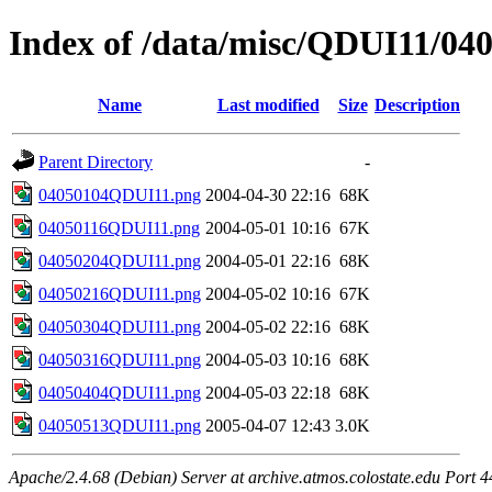
Index of /data/misc/QDUI11/04
Name
Last modified
Size
Description
Parent Directory
-
04050104QDUI11.png
2004-04-30 22:16
68K
04050116QDUI11.png
2004-05-01 10:16
67K
04050204QDUI11.png
2004-05-01 22:16
68K
04050216QDUI11.png
2004-05-02 10:16
67K
04050304QDUI11.png
2004-05-02 22:16
68K
04050316QDUI11.png
2004-05-03 10:16
68K
04050404QDUI11.png
2004-05-03 22:18
68K
04050513QDUI11.png
2005-04-07 12:43
3.0K
Apache/2.4.68 (Debian) Server at archive.atmos.colostate.edu Port 4