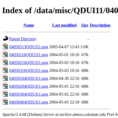
Index of /data/misc/QDUI11/04
Name
Last modified
Size
Description
Parent Directory
-
04050513QDUI11.png
2005-04-07 12:43
3.0K
04050116QDUI11.png
2004-05-01 10:16
67K
04050216QDUI11.png
2004-05-02 10:16
67K
04050316QDUI11.png
2004-05-03 10:16
68K
04050104QDUI11.png
2004-04-30 22:16
68K
04050204QDUI11.png
2004-05-01 22:16
68K
04050304QDUI11.png
2004-05-02 22:16
68K
04050404QDUI11.png
2004-05-03 22:18
68K
Apache/2.4.68 (Debian) Server at archive.atmos.colostate.edu Port 4