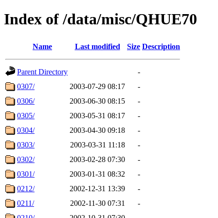
Index of /data/misc/QHUE70
Name
Last modified
Size
Description
Parent Directory
-
0307/
2003-07-29 08:17
-
0306/
2003-06-30 08:15
-
0305/
2003-05-31 08:17
-
0304/
2003-04-30 09:18
-
0303/
2003-03-31 11:18
-
0302/
2003-02-28 07:30
-
0301/
2003-01-31 08:32
-
0212/
2002-12-31 13:39
-
0211/
2002-11-30 07:31
-
0210/
2002-10-31 07:30
-