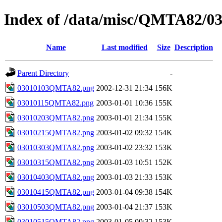
Index of /data/misc/QMTA82/0
Name
Last modified
Size
Description
Parent Directory
-
03010103QMTA82.png
2002-12-31 21:34
156K
03010115QMTA82.png
2003-01-01 10:36
155K
03010203QMTA82.png
2003-01-01 21:34
155K
03010215QMTA82.png
2003-01-02 09:32
154K
03010303QMTA82.png
2003-01-02 23:32
153K
03010315QMTA82.png
2003-01-03 10:51
152K
03010403QMTA82.png
2003-01-03 21:33
153K
03010415QMTA82.png
2003-01-04 09:38
154K
03010503QMTA82.png
2003-01-04 21:37
153K
03010515QMTA82.png
2003-01-05 09:32
153K