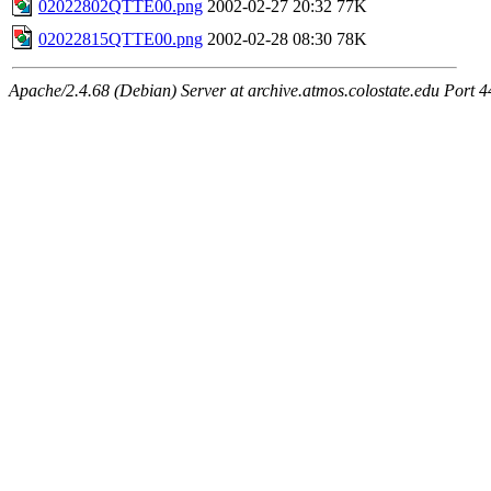
02022802QTTE00.png
2002-02-27 20:32
77K
02022815QTTE00.png
2002-02-28 08:30
78K
Apache/2.4.68 (Debian) Server at archive.atmos.colostate.edu Port 4