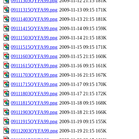
09111303QYFA99.png
2009-11-12 21:15
181K
09111315QYFA99.png
2009-11-13 09:15
171K
09111403QYFA99.png
2009-11-13 21:15
181K
09111415QYFA99.png
2009-11-14 09:15
159K
09111503QYFA99.png
2009-11-14 21:15
183K
09111515QYFA99.png
2009-11-15 09:15
171K
09111603QYFA99.png
2009-11-15 21:15
160K
09111615QYFA99.png
2009-11-16 09:15
161K
09111703QYFA99.png
2009-11-16 21:15
167K
09111715QYFA99.png
2009-11-17 09:15
170K
09111803QYFA99.png
2009-11-17 21:15
172K
09111815QYFA99.png
2009-11-18 09:15
168K
09111903QYFA99.png
2009-11-18 21:15
166K
09111915QYFA99.png
2009-11-19 09:15
155K
09112003QYFA99.png
2009-11-19 21:15
165K