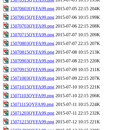
15070603QYFA99.png
2015-07-05 22:15
204K
15070615QYFA99.png
2015-07-06 10:15
199K
15070703QYFA99.png
2015-07-06 22:15
208K
15070715QYFA99.png
2015-07-07 10:15
209K
15070803QYFA99.png
2015-07-07 22:15
207K
15070815QYFA99.png
2015-07-08 10:15
213K
15070903QYFA99.png
2015-07-08 22:15
220K
15070915QYFA99.png
2015-07-09 10:15
211K
15071003QYFA99.png
2015-07-09 22:15
207K
15071015QYFA99.png
2015-07-10 10:15
221K
15071103QYFA99.png
2015-07-10 22:15
206K
15071115QYFA99.png
2015-07-11 10:15
224K
15071203QYFA99.png
2015-07-11 22:15
232K
15071215QYFA99.png
2015-07-12 10:15
221K