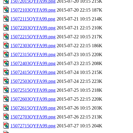
15072015QYFA99.png
2015-07-20 10:15
215K
15072103QYFA99.png
2015-07-20 22:15
187K
15072115QYFA99.png
2015-07-21 10:15
214K
15072203QYFA99.png
2015-07-21 22:15
210K
15072215QYFA99.png
2015-07-22 10:15
217K
15072303QYFA99.png
2015-07-22 22:15
186K
15072315QYFA99.png
2015-07-23 10:15
220K
15072403QYFA99.png
2015-07-23 22:15
208K
15072415QYFA99.png
2015-07-24 10:15
215K
15072503QYFA99.png
2015-07-24 22:15
223K
15072515QYFA99.png
2015-07-25 10:15
218K
15072603QYFA99.png
2015-07-25 22:15
220K
15072615QYFA99.png
2015-07-26 10:15
203K
15072703QYFA99.png
2015-07-26 22:15
213K
15072715QYFA99.png
2015-07-27 10:15
204K