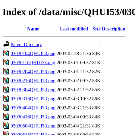
Index of /data/misc/QHUI53/03
Name
Last modified
Size
Description
Parent Directory
-
03030104QHUI53.png
2003-02-28 21:36
80K
03030116QHUI53.png
2003-03-01 09:37
81K
03030204QHUI53.png
2003-03-01 21:32
82K
03030216QHUI53.png
2003-03-02 09:32
83K
03030304QHUI53.png
2003-03-02 21:32
85K
03030316QHUI53.png
2003-03-03 10:32
86K
03030404QHUI53.png
2003-03-03 21:33
86K
03030416QHUI53.png
2003-03-04 09:33
84K
03030504QHUI53.png
2003-03-04 21:31
83K
03030516QHUI53.png
2003-03-05 09:34
83K